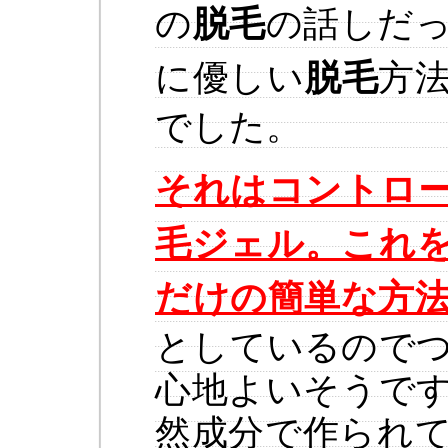
の
脱毛
の話しだ
に優しい
脱毛
方
でした。
それはコントロ
毛ジェル。これ
だけの簡単な方
としているので
心地よいそうで
然成分で作られ