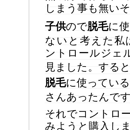
しまう事も無い
子供
ので
脱毛
に使
ないと考えた私
ントロールジェ
見ました。する
脱毛
に使っている
さんあったんで
それでコントロ
みようと購入し